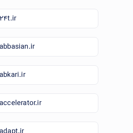
24t.ir
abbasian.ir
abkari.ir
accelerator.ir
adapt.ir